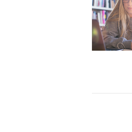
© 2023by
Quero falar Inglês
criad