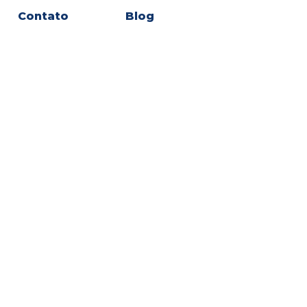
Contato
Blog
(11)96358-4488