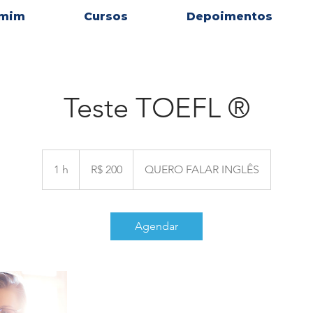
 mim
Cursos
Depoimentos
Teste TOEFL ®
200
Reais
1 h
1
R$ 200
QUERO FALAR INGLÊS
brasileiros
Agendar