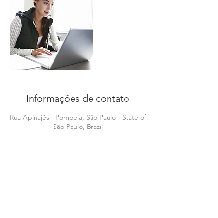
Informações de contato
Rua Apinajés - Pompeia, São Paulo - State of
São Paulo, Brazil
© 2023by
Quero falar Inglês
criado
orgulhosamente pela
RRP
Digital