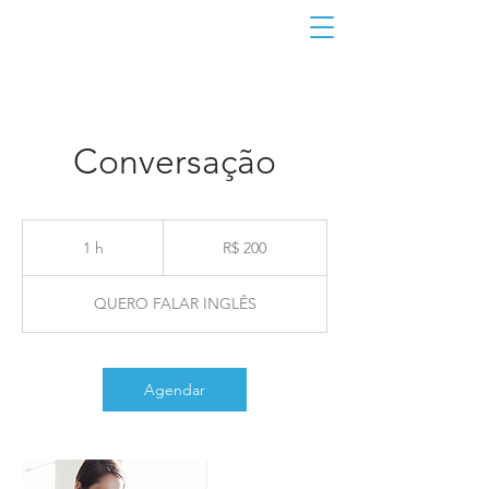
Conversação
200
Reais
1 h
1
R$ 200
brasileiros
QUERO FALAR INGLÊS
Agendar